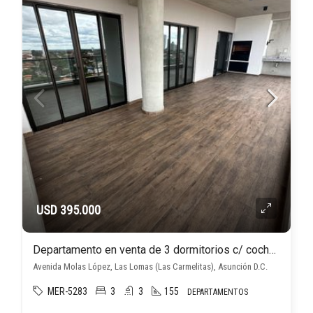
USD 395.000
Departamento en venta de 3 dormitorios c/ cochera en Las Lomas (Las Carmelitas)
Avenida Molas López, Las Lomas (Las Carmelitas), Asunción D.C.
MER-5283
3
3
155
DEPARTAMENTOS