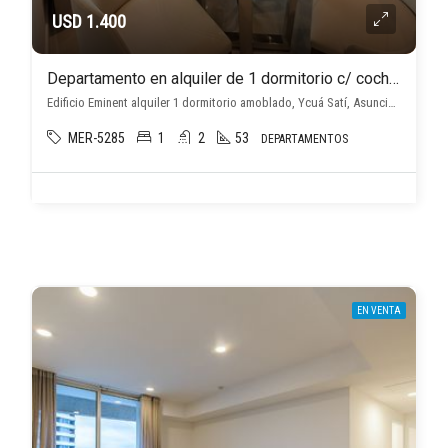
USD 1.400
Departamento en alquiler de 1 dormitorio c/ cochera en Ycuá Satí
Edificio Eminent alquiler 1 dormitorio amoblado, Ycuá Satí, Asunción D.C.
MER-5285
1
2
53
DEPARTAMENTOS
EN VENTA