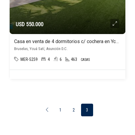
USD 550.000
Casa en venta de 4 dormitorios c/ cochera en Ycuá Satí
Bruselas, Ycuá Satí, Asunción D.C.
MER-5259
4
6
463
CASAS
1
2
3