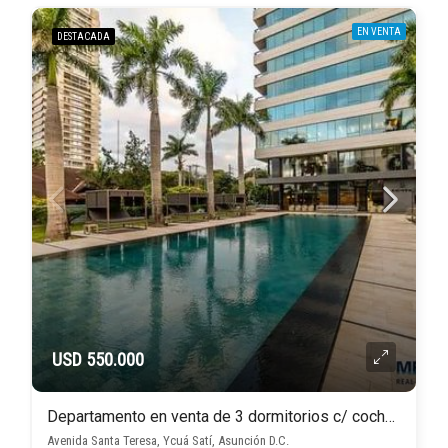
EN VENTA
DESTACADA
USD 550.000
Departamento en venta de 3 dormitorios c/ cochera en Ycuá Satí
Avenida Santa Teresa, Ycuá Satí, Asunción D.C.