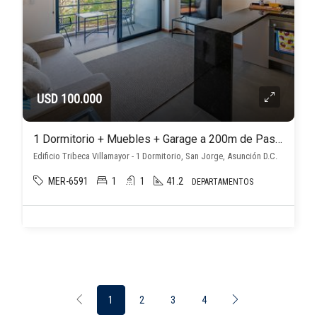
USD 100.000
1 Dormitorio + Muebles + Garage a 200m de Paseo La Galería!
Edificio Tribeca Villamayor - 1 Dormitorio, San Jorge, Asunción D.C.
MER-6591
1
1
41.2
DEPARTAMENTOS
1
2
3
4