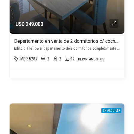
USD 249.000
Departamento en venta de 2 dormitorios c/ cochera en Ycuá Satí
Edificio The Tower departamento de 2 dormitorios completamente amoblado, Ycuá Satí, Asunción D.C.
MER-5287
2
2
92
DEPARTAMENTOS
EN ALQUILER