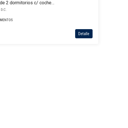
Departamento en venta de 2 dormitorios c/ cochera en Ykua Sati
 D.C.
AMENTOS
Detalle