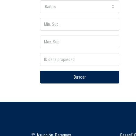
Baños
Buscar
Asunción, Paraguay
Casas
(10