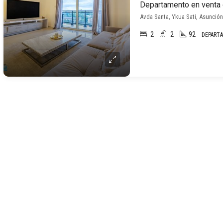
Avda Santa, Ykua Sati, Asunción
2
2
92
DEPART