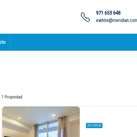
971 653 648
ewhite@meridian.com
cto
1 Propiedad
EN VENTA